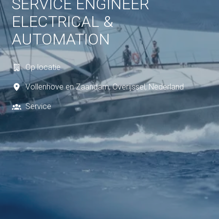
SERVICE ENGINEER
ELECTRICAL &
AUTOMATION
Op locatie
Vollenhove en Zaandam
,
Overijssel
,
Nederland
Service