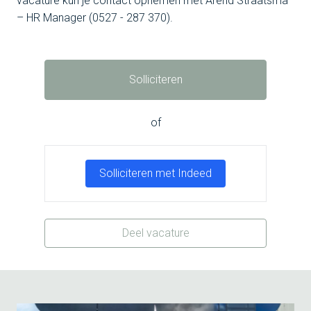
vacature kun je contact opnemen met Arend Straatsma
– HR Manager (0527 - 287 370).
Solliciteren
of
Solliciteren met Indeed
Deel vacature