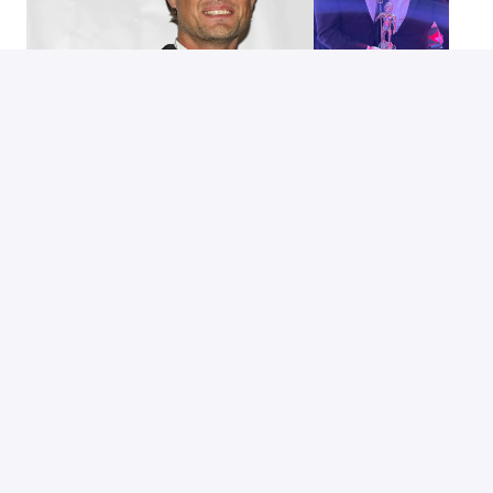
HEB JE EEN VRAAG VOOR ONS?
Voor meer informatie of vragen over werken bij Royal 
Huisman kun je contact opnemen met Arend Straatsma 
(HR).