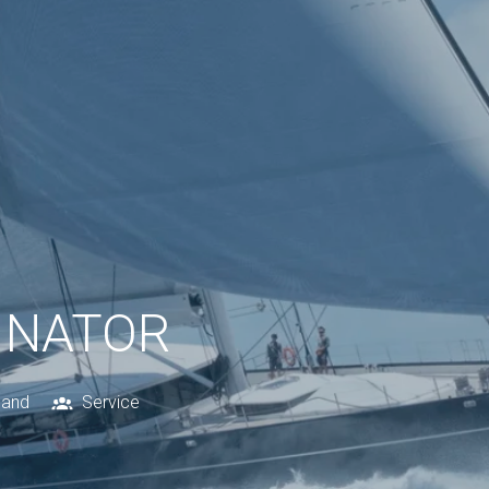
INATOR
land
Service