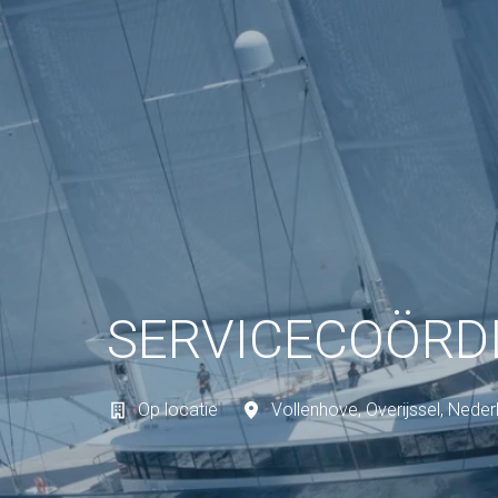
SERVICECOÖRD
Op locatie
Vollenhove
,
Overijssel
,
Neder