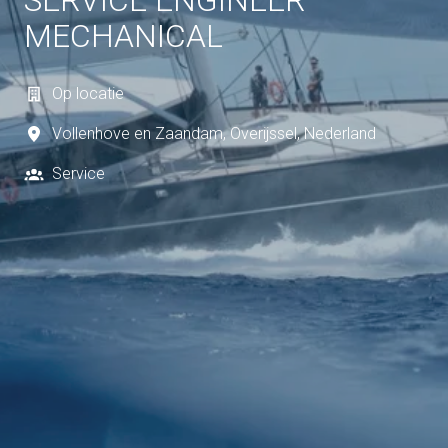
SERVICE ENGINEER
MECHANICAL
Op locatie
Vollenhove en Zaandam
,
Overijssel
,
Nederland
Service