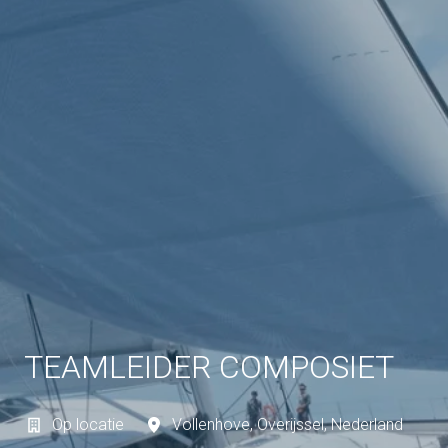
TEAMLEIDER COMPOSIET
Op locatie
Vollenhove
,
Overijssel
,
Nederland