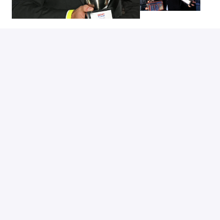
HEB JE EEN VRAAG VOOR ONS?
Voor meer informatie of vragen over werken bij Royal 
Huisman kun je contact opnemen met Arend Straatsma 
(HR).
vacatures@royalhuisman.com
NOG EVEN VERDER KIJKEN?
Bekijk dan wat onze andere vacatures jou te bieden 